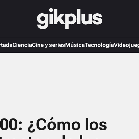
rtada
Ciencia
Cine y series
Música
Tecnología
Videojue
800: ¿Cómo los