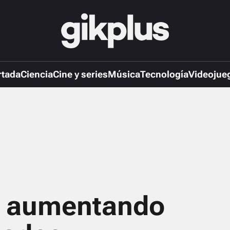
rtada
Ciencia
Cine y series
Música
Tecnología
Videojue
n aumentando