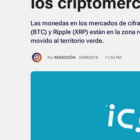
los criptomer
Las monedas en los mercados de cifrad
(BTC) y Ripple (XRP) están en la zona 
movido al territorio verde.
Por
REDACCIÓN
25/09/2018 · 11:52 PM