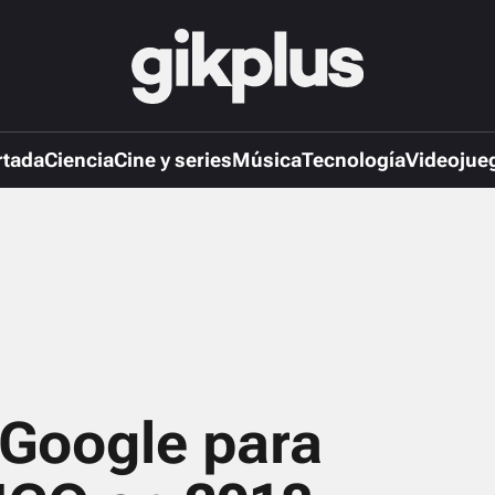
rtada
Ciencia
Cine y series
Música
Tecnología
Videojue
 Google para