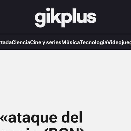
rtada
Ciencia
Cine y series
Música
Tecnología
Videojue
 «ataque del