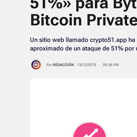
51%» para Byt
Bitcoin Privat
Un sitio web llamado crypto51.app ha
aproximado de un ataque de 51% por u
Por
REDACCIÓN
13/12/2018 · 09:36 PM