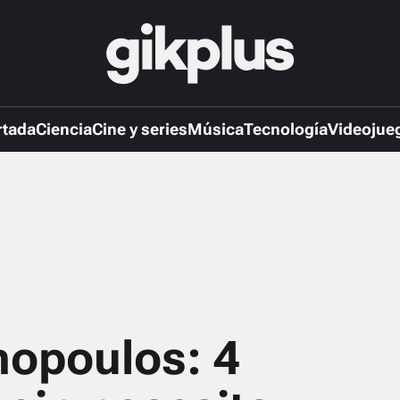
rtada
Ciencia
Cine y series
Música
Tecnología
Videojue
opoulos: 4