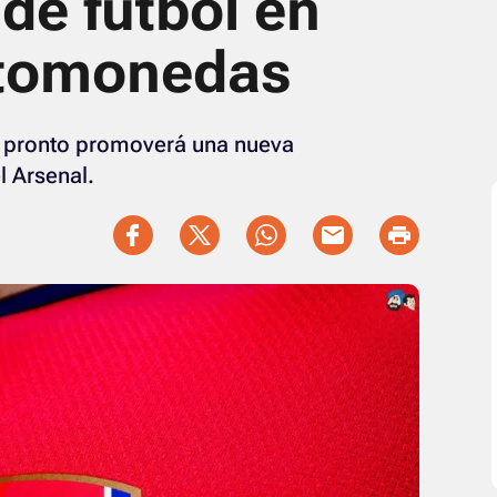
de fútbol en
ptomonedas
t pronto promoverá una nueva
l Arsenal.