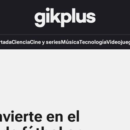
rtada
Ciencia
Cine y series
Música
Tecnología
Videojue
vierte en el