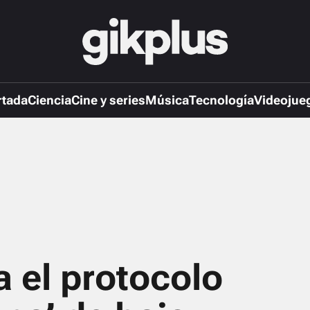
rtada
Ciencia
Cine y series
Música
Tecnología
Videojue
 el protocolo