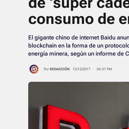
de ‘súper cade
consumo de e
El gigante chino de internet Baidu anun
blockchain en la forma de un protocol
energía minera, según un informe de C
Por
REDACCIÓN
12/12/2017 · 04:37 PM