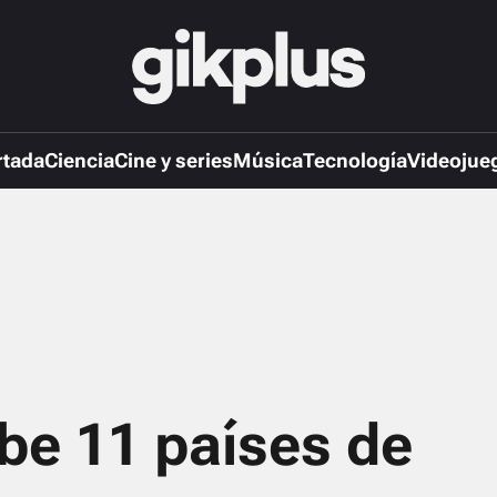
rtada
Ciencia
Cine y series
Música
Tecnología
Videojue
be 11 países de