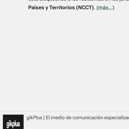
Países y Territorios (NCCT)
.
(más…)
gikPlus | El medio de comunicación especializad