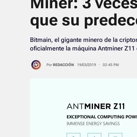
Miner: 3 vece
que su predec
Bitmain, el gigante minero de la cript
oficialmente la máquina Antminer Z11 
Por
REDACCIÓN
19/03/2019 · 02:45 PM