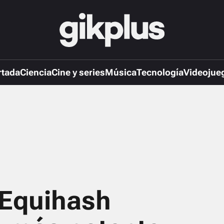
rtada
Ciencia
Cine y series
Música
Tecnología
Videojue
 Equihash