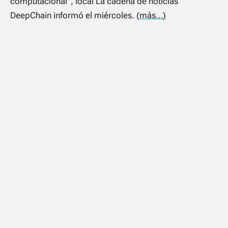
computacional”, local La cadena de noticias
DeepChain informó el miércoles.
(más…)