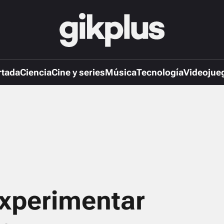
rtada
Ciencia
Cine y series
Música
Tecnología
Videojue
experimentar