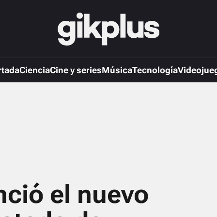
rtada
Ciencia
Cine y series
Música
Tecnología
Videojue
ció el nuevo