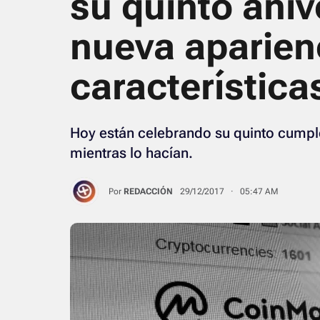
su quinto aniv
nueva aparien
característica
Hoy están celebrando su quinto cumple
mientras lo hacían.
Por
REDACCIÓN
29/12/2017 · 05:47 AM