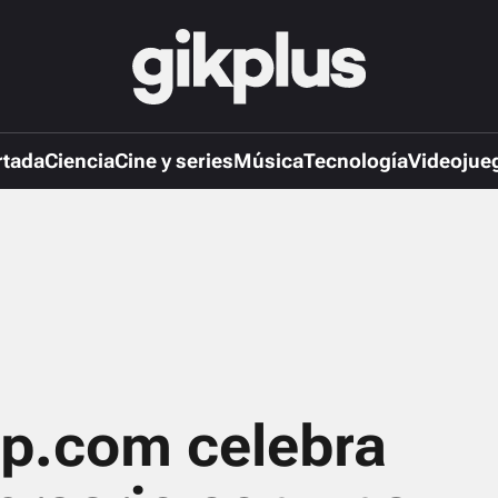
rtada
Ciencia
Cine y series
Música
Tecnología
Videojue
p.com celebra