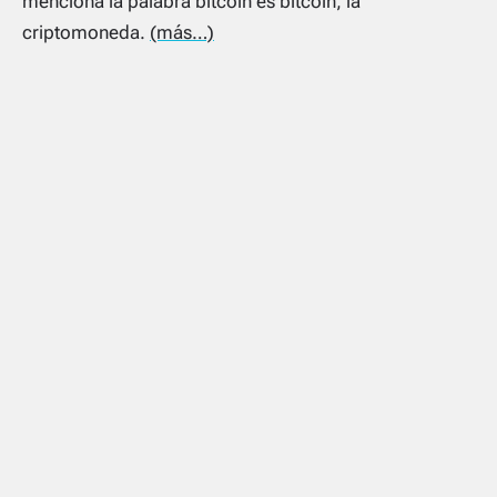
menciona la palabra bitcoin es bitcoin, la
criptomoneda.
(más…)