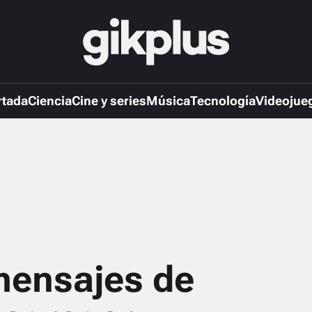
rtada
Ciencia
Cine y series
Música
Tecnología
Videojue
mensajes de