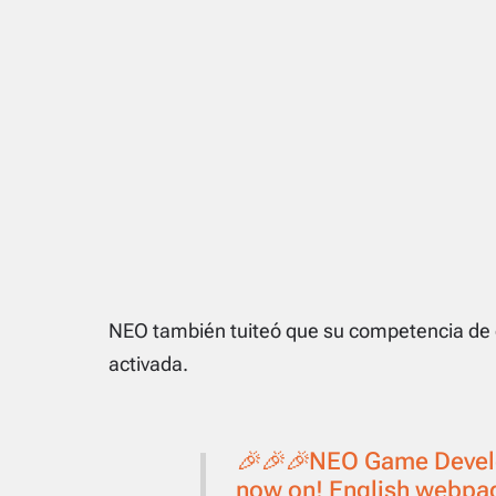
NEO también tuiteó que su competencia de d
activada.
🎉🎉🎉NEO Game Devel
now on! English webpage