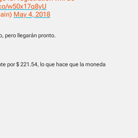
t.co/w50x17q8yU
ain)
May 4, 2018
o, pero llegarán pronto.
e por $ 221.54, lo que hace que la moneda