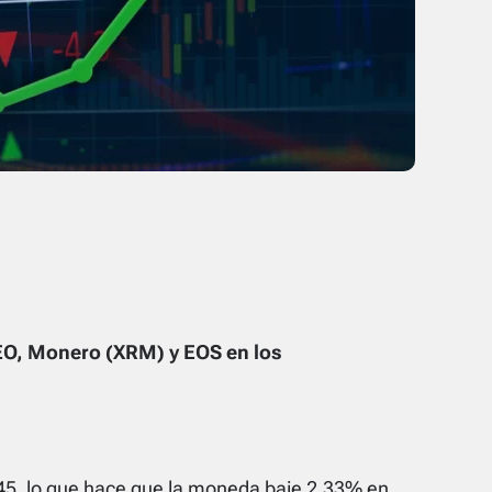
EO, Monero (XRM) y EOS en los
45, lo que hace que la moneda baje 2.33% en