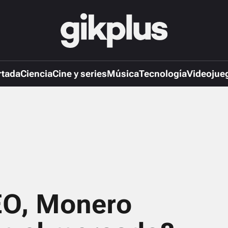
rtada
Ciencia
Cine y series
Música
Tecnología
Videojue
O, Monero