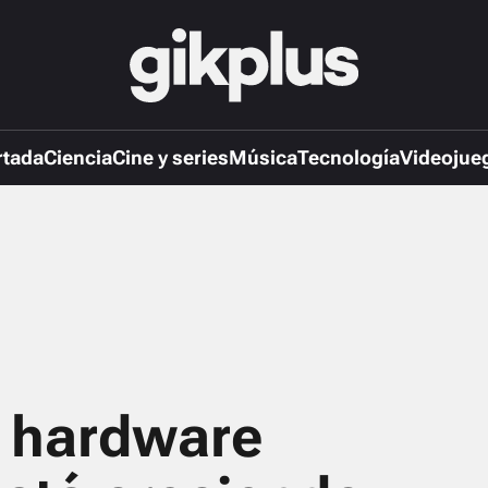
rtada
Ciencia
Cine y series
Música
Tecnología
Videojue
 hardware