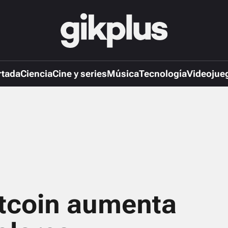
rtada
Ciencia
Cine y series
Música
Tecnología
Videojue
itcoin aumenta