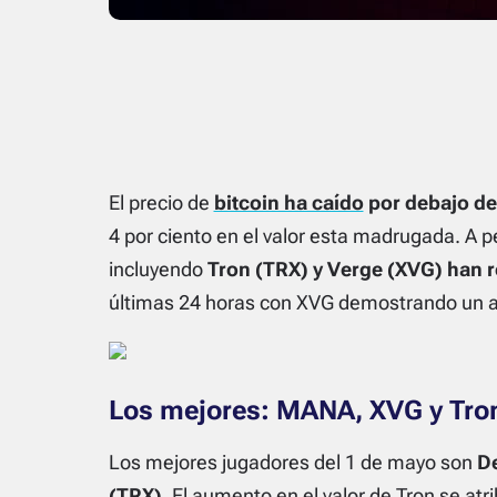
El precio de
bitcoin ha caído
por debajo de
4 por ciento en el valor esta madrugada. A pe
incluyendo
Tron (TRX) y Verge (XVG) han 
últimas 24 horas con XVG demostrando un au
Los mejores: MANA, XVG y Tro
Los mejores jugadores del 1 de mayo son
De
(TRX)
. El aumento en el valor de Tron se atr