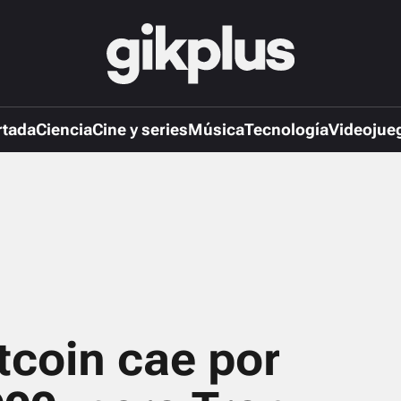
rtada
Ciencia
Cine y series
Música
Tecnología
Videojue
itcoin cae por