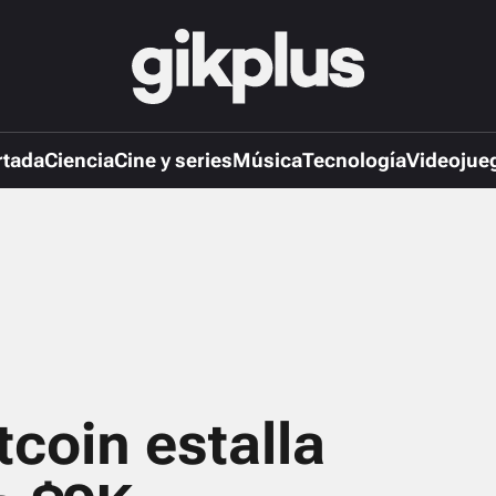
rtada
Ciencia
Cine y series
Música
Tecnología
Videojue
tcoin estalla