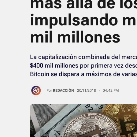
más allá de lo
impulsando m
mil millones
La capitalización combinada del mer
$400 mil millones por primera vez desd
Bitcoin se dispara a máximos de vari
Por
REDACCIÓN
20/11/2018 · 04:42 PM