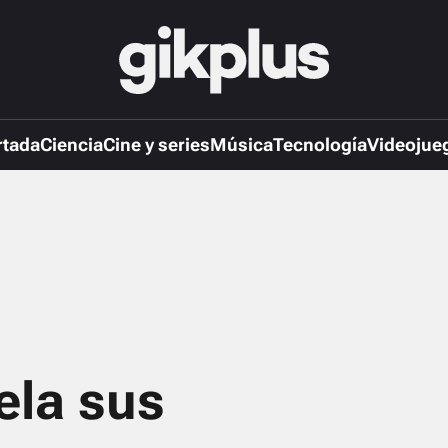
rtada
Ciencia
Cine y series
Música
Tecnología
Videojue
ela sus