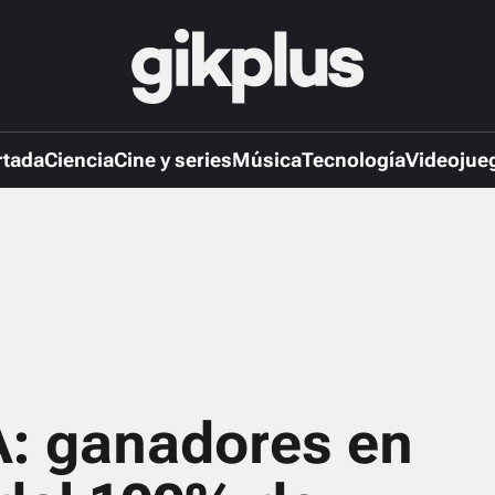
rtada
Ciencia
Cine y series
Música
Tecnología
Videojue
: ganadores en