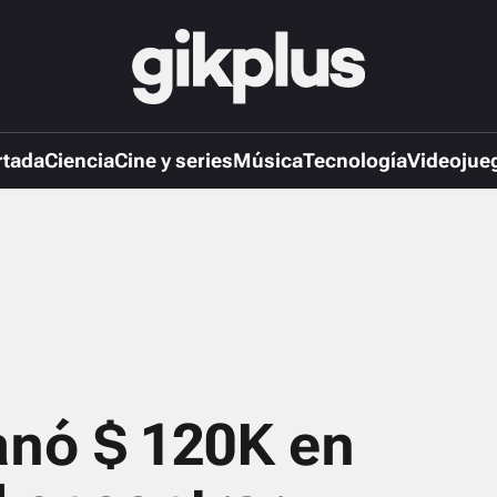
rtada
Ciencia
Cine y series
Música
Tecnología
Videojue
anó $ 120K en