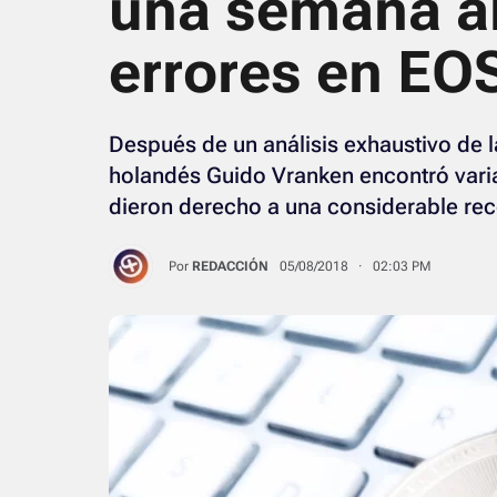
una semana al
errores en EO
Después de un análisis exhaustivo de la
holandés Guido Vranken encontró varia
dieron derecho a una considerable re
Por
REDACCIÓN
05/08/2018 · 02:03 PM