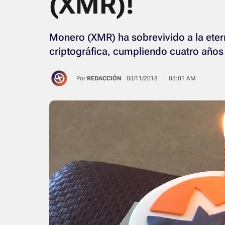
(XMR)!
Monero (XMR) ha sobrevivido a la ete
criptográfica, cumpliendo cuatro años
Por
REDACCIÓN
03/11/2018 · 03:01 AM