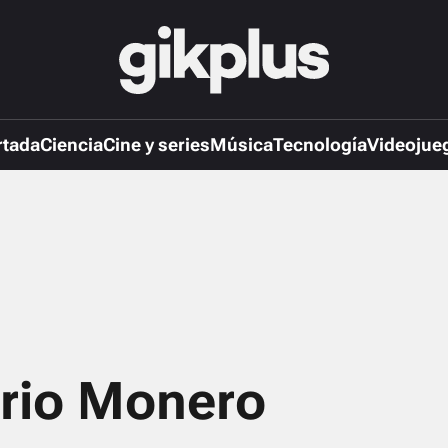
rtada
Ciencia
Cine y series
Música
Tecnología
Videojue
ario Monero