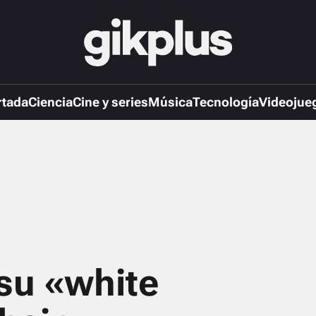
rtada
Ciencia
Cine y series
Música
Tecnología
Videojue
su «white