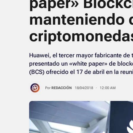
paper» Blockc
manteniendo d
criptomoneda
Huawei, el tercer mayor fabricante de 
presentado un «white paper» de blockc
(BCS) ofrecido el 17 de abril en la reu
Por
REDACCIÓN
18/04/2018 · 12:00 AM