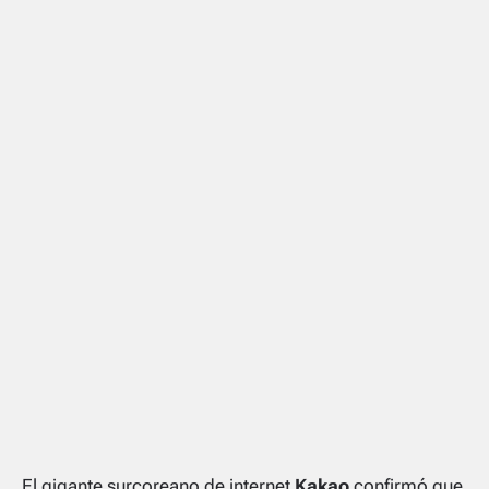
El gigante surcoreano de internet
Kakao
confirmó que