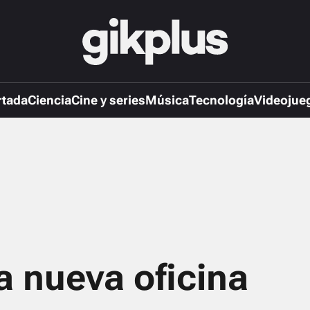
rtada
Ciencia
Cine y series
Música
Tecnología
Videojue
a nueva oficina