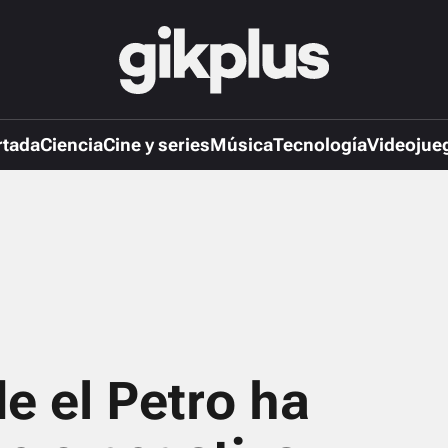
rtada
Ciencia
Cine y series
Música
Tecnología
Videojue
e el Petro ha