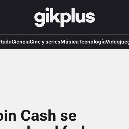
rtada
Ciencia
Cine y series
Música
Tecnología
Videojue
oin Cash se