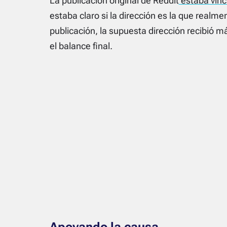
La publicación original de Reddit
estaba vinc
estaba claro si la dirección es la que realm
publicación, la supuesta dirección recibió 
el balance final.
Apoyando la causa