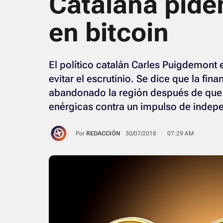
Catalana pide
en bitcoin
El político catalán Carles Puigdemont 
evitar el escrutinio. Se dice que la fi
abandonado la región después de que
enérgicas contra un impulso de indep
Por
REDACCIÓN
30/07/2018 · 07:29 AM