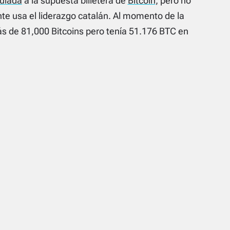
ulada
a la supuesta billetera de
Bitcoin
, pero no
ente usa el liderazgo catalán. Al momento de la
más de 81,000 Bitcoins pero tenía 51.176 BTC en