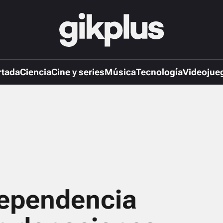
rtada
Ciencia
Cine y series
Música
Tecnología
Videojue
dependencia