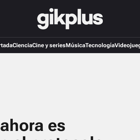
rtada
Ciencia
Cine y series
Música
Tecnología
Videojue
 ahora es