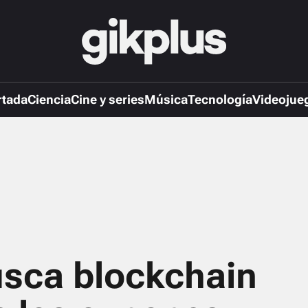
rtada
Ciencia
Cine y series
Música
Tecnología
Videojue
sca blockchain