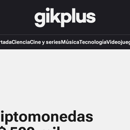
rtada
Ciencia
Cine y series
Música
Tecnología
Videojue
riptomonedas