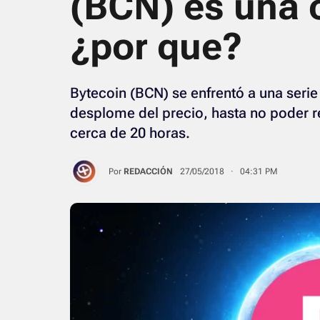
(BCN) es una c
¿por que?
Bytecoin (BCN) se enfrentó a una seri
desplome del precio, hasta no poder re
cerca de 20 horas.
Por
REDACCIÓN
27/05/2018 · 04:31 PM