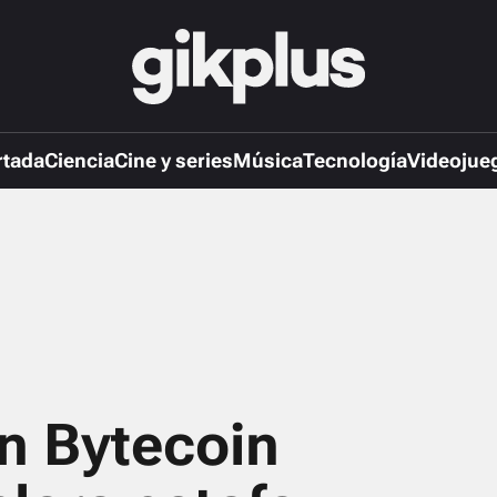
rtada
Ciencia
Cine y series
Música
Tecnología
Videojue
n Bytecoin