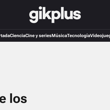
rtada
Ciencia
Cine y series
Música
Tecnología
Videojue
e los