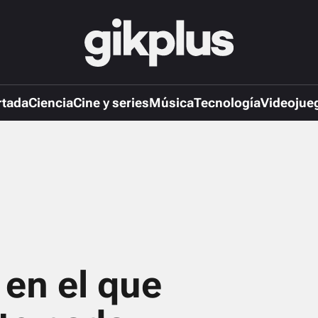
rtada
Ciencia
Cine y series
Música
Tecnología
Videojue
 en el que