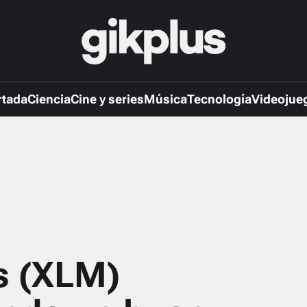
rtada
Ciencia
Cine y series
Música
Tecnología
Videojue
s (XLM)