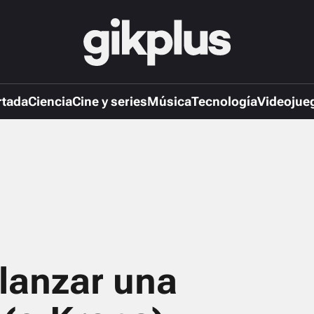
rtada
Ciencia
Cine y series
Música
Tecnología
Videojue
 lanzar una