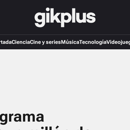
rtada
Ciencia
Cine y series
Música
Tecnología
Videojue
ograma