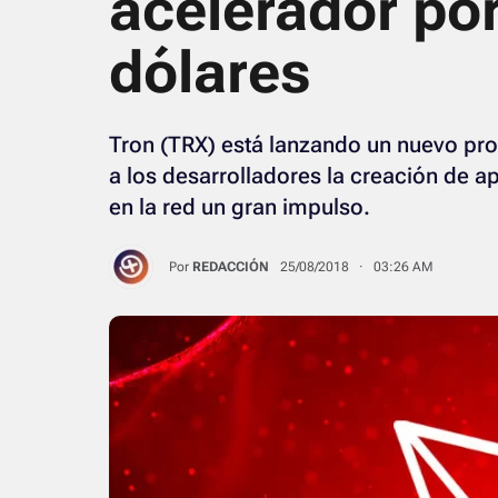
acelerador por
dólares
Tron (TRX) está lanzando un nuevo pr
a los desarrolladores la creación de a
en la red un gran impulso.
Por
REDACCIÓN
25/08/2018 · 03:26 AM