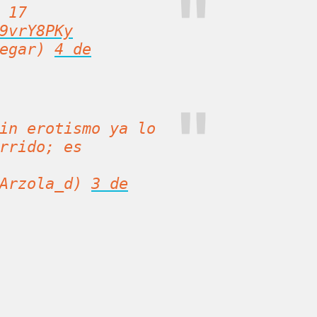
 17
9vrY8PKy
tegar)
4 de
in erotismo ya lo
rrido; es
@Arzola_d)
3 de