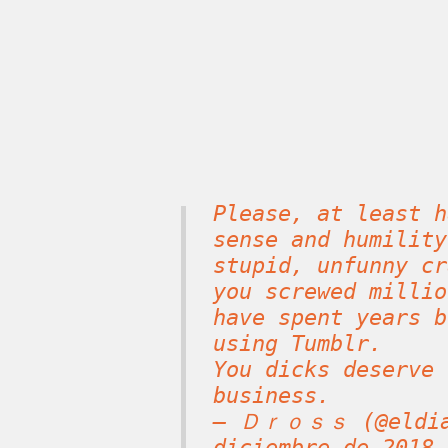
Please, at least h
sense and humility
stupid, unfunny cr
you screwed millio
have spent years b
using Tumblr.
You dicks deserve 
business.
— Ｄｒｏｓｓ (@eldia
diciembre de 2018