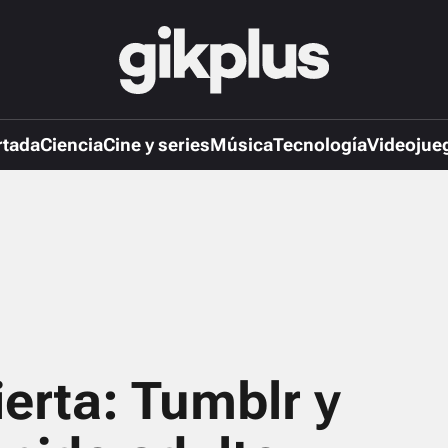
rtada
Ciencia
Cine y series
Música
Tecnología
Videojue
erta: Tumblr y