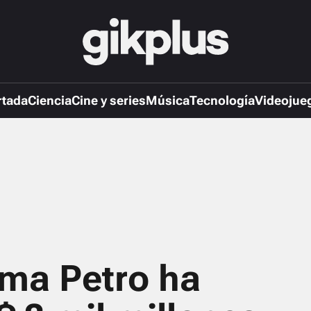
rtada
Ciencia
Cine y series
Música
Tecnología
Videojue
rma Petro ha