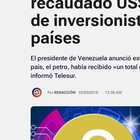
recaudado US$
de inversionis
países
El presidente de Venezuela anunció e
país, el petro, había recibido «un tota
informó Telesur.
Por
REDACCIÓN
02/03/2018 · 12:00 AM