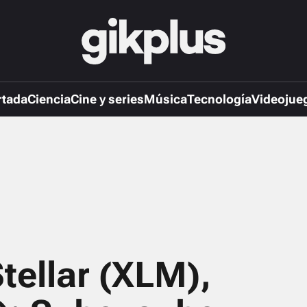
rtada
Ciencia
Cine y series
Música
Tecnología
Videojue
tellar (XLM),