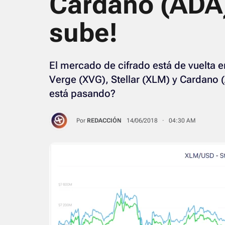
Cardano (ADA)
sube!
El mercado de cifrado está de vuelta e
Verge (XVG), Stellar (XLM) y Cardano 
está pasando?
Por
REDACCIÓN
14/06/2018 · 04:30 AM