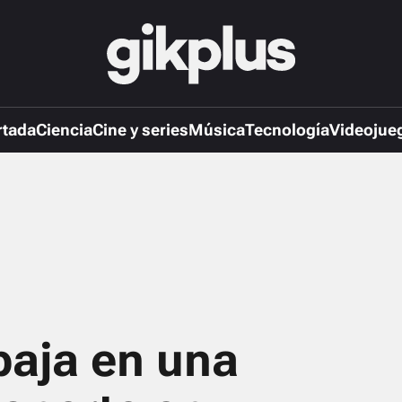
rtada
Ciencia
Cine y series
Música
Tecnología
Videojue
aja en una