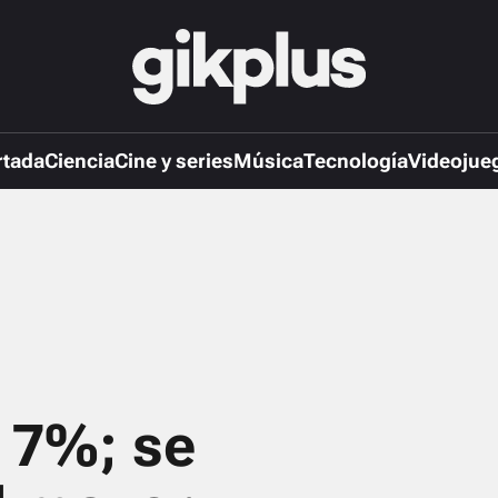
rtada
Ciencia
Cine y series
Música
Tecnología
Videojue
 7%; se