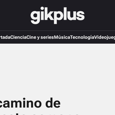
rtada
Ciencia
Cine y series
Música
Tecnología
Videojue
camino de