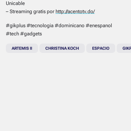
Unicable
– Streaming gratis por
http://acentotv.do/
#gikplus #tecnologia #dominicano #enespanol
#tech #gadgets
ARTEMIS II
CHRISTINA KOCH
ESPACIO
GIK