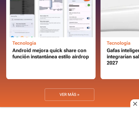
Tecnología
Tecnología
Android mejora quick share con
Gafas intelige
función instantánea estilo airdrop
integrarían s
2027
VER MÁS »
SÍGUENOS EN REDES