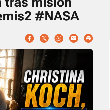
 tras misión
temis2 #NASA