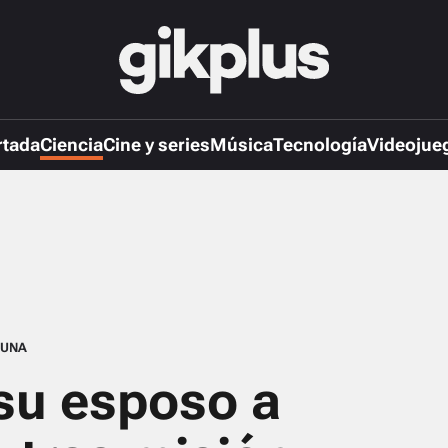
rtada
Ciencia
Cine y series
Música
Tecnología
Videojue
LUNA
su esposo a