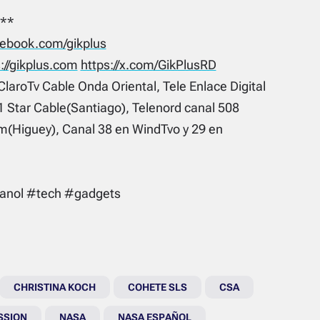
**
acebook.com/gikplus
://gikplus.com
https://x.com/GikPlusRD
ClaroTv Cable Onda Oriental, Tele Enlace Digital
1 Star Cable(Santiago), Telenord canal 508
(Higuey), Canal 38 en WindTvo y 29 en
anol #tech #gadgets
CHRISTINA KOCH
COHETE SLS
CSA
SSION
NASA
NASA ESPAÑOL