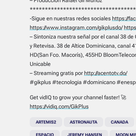
– Producción Rafael Gil Muñoz
***********************************
-Sigue en nuestras redes sociales
https://f
https://www.instagram.com/gikplusdo/
https
– Sintoniza nuestra señal por el canal 38 de 
y Retevisa. 38 de Altice Dominicana, canal 4
HD(San Fco. Macorís), 455HD BloomTelecom
Unicable
– Streaming gratis por
http://acentotv.do/
#gikplus #tecnologia #dominicano #enesp
Get vidIQ to grow your channel faster! 🚀
https://vidiq.com/GikPlus
ARTEMIS2
ASTRONAUTA
CANADA
ESPACIO
JEREMY HANSEN
MOON MI