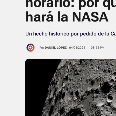
horario: por q
hará la NASA
Un hecho histórico por pedido de la C
Por
DANIEL LÓPEZ
04/04/2024 · 08:54 PM