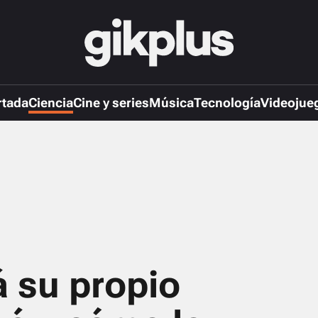
rtada
Ciencia
Cine y series
Música
Tecnología
Videojue
á su propio