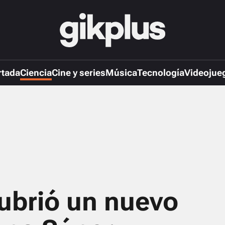
rtada
Ciencia
Cine y series
Música
Tecnología
Videojue
ubrió un nuevo